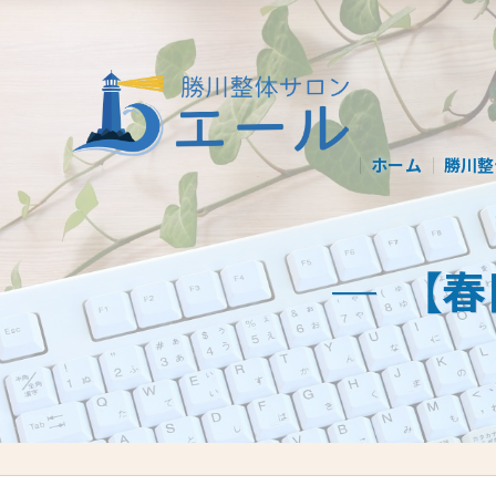
ホーム
勝川整
【春