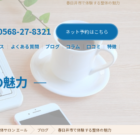
春日井市で体験する整体の魅力
0568-27-8321
ネット予約はこちら
ス
よくある質問
ブログ
コラム
口コミ
特徴
肩こり
の魅力
腰痛
産後
姿勢矯正
骨盤矯正
体サロン エール
ブログ
春日井市で体験する整体の魅力