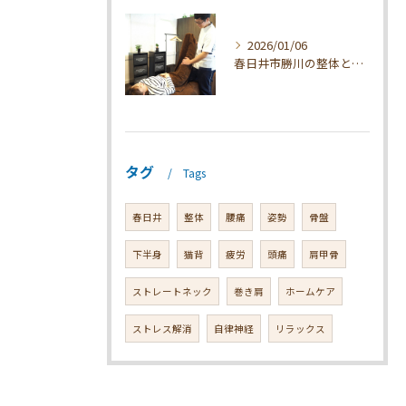
2026/01/06
春日井市勝川の整体とマッサージ効果解説
タグ
Tags
春日井
整体
腰痛
姿勢
骨盤
下半身
猫背
疲労
頭痛
肩甲骨
ストレートネック
巻き肩
ホームケア
ストレス解消
自律神経
リラックス