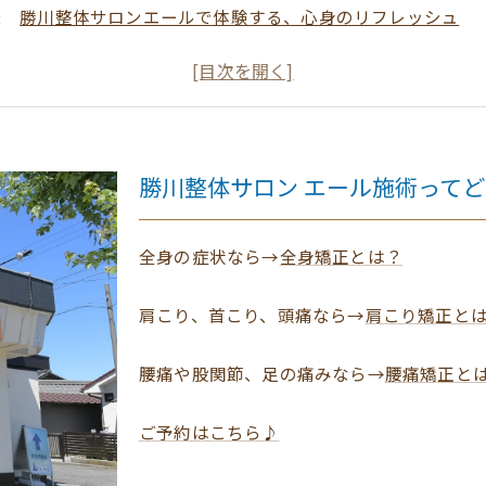
勝川整体サロンエールで体験する、心身のリフレッシュ
筋肉の緊張を解きほぐし、日常生活の不快感を解消
如意申マッサージ技術が生み出す、究極のリラクゼーショ
あなたの健康をサポートするオーダーメイド施術の魅力
春日井市で整体を受ける理由とは？実際の体験談
勝川整体サロン エール施術って
勝川整体サロンエールがあなたに届ける健康と幸福
勝川整体サロン エール施術ってどんなもの？
全身の症状なら→
全身矯正とは？
肩こり、首こり、頭痛なら→
肩こり矯正と
腰痛や股関節、足の痛みなら→
腰痛矯正と
ご予約はこちら♪