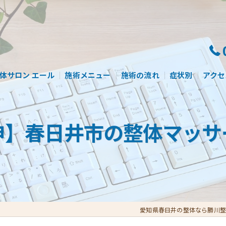
体サロン エール
施術メニュー
施術の流れ
症状別
アクセ
申】春日井市の整体マッサ
愛知県春日井の整体なら勝川整