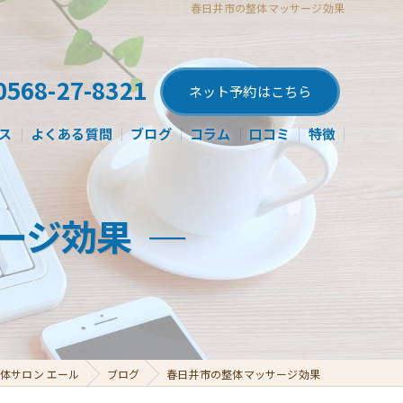
春日井市の整体マッサージ効果
0568-27-8321
ネット予約はこちら
ス
よくある質問
ブログ
コラム
口コミ
特徴
肩こり
ージ効果
腰痛
産後
姿勢矯正
骨盤矯正
体サロン エール
ブログ
春日井市の整体マッサージ効果