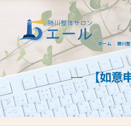
ホーム
勝川整
【如意