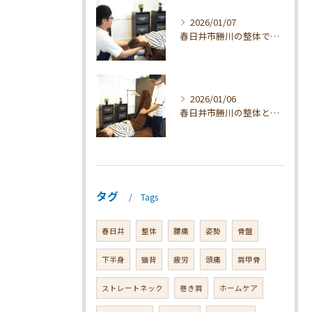
2026/01/07
春日井市勝川の整体で肩こり改善法
2026/01/06
春日井市勝川の整体とマッサージ効果解説
タグ
Tags
春日井
整体
腰痛
姿勢
骨盤
下半身
猫背
疲労
頭痛
肩甲骨
ストレートネック
巻き肩
ホームケア