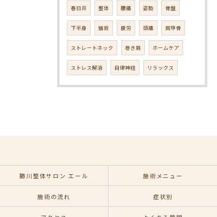
春日井
整体
腰痛
姿勢
骨盤
下半身
猫背
疲労
頭痛
肩甲骨
ストレートネック
巻き肩
ホームケア
ストレス解消
自律神経
リラックス
勝川整体サロン エール
施術メニュー
施術の流れ
症状別