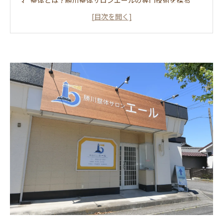
整体とは？勝川整体サロンエールの専門技術を探る
忙しい日常からの解放、肩や腰の疲れを徹底解消
心も癒すマッサージと整体の魅力を体験しよう
春日井市で見つける、自分だけのリフレッシュ方法
健康的な生活への第一歩！整体を利用した生活習慣
春日井市鳥居松町で心身を整え、輝く毎日を手に入れ
よう
勝川整体サロン エール施術ってどんなもの？