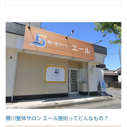
経験豊富な整体師が語る、勝川での疲れを根本から解
消する秘密の施術法
整体施術だけじゃない！日常生活でできる疲労をため
ないセルフケアとは？
整体サロンエールで変わる私の毎日。春日井市勝川で
健康を取り戻す物語
疲れ知らずの体へ！春日井市勝川の整体で自然治癒力
を引き出す方法
整体サロンエールが教える、春日井市勝川で暮らす人
のための疲労回復完全ガイド
勝川整体サロン エール施術ってどんなもの？
勝川整体サロン エール施術ってどんなもの？