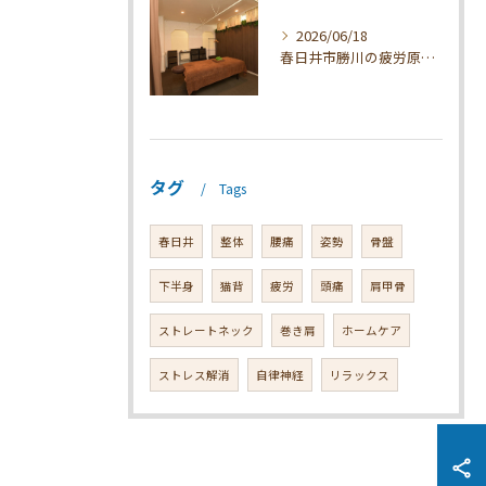
2026/06/18
春日井市勝川の疲労原因と整体対策
タグ
Tags
春日井
整体
腰痛
姿勢
骨盤
下半身
猫背
疲労
頭痛
肩甲骨
ストレートネック
巻き肩
ホームケア
ストレス解消
自律神経
リラックス