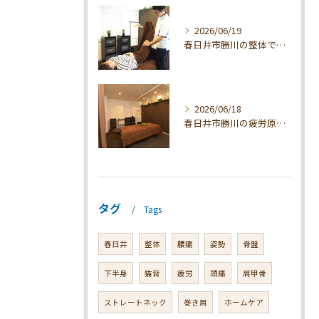
2026/06/19
春日井市勝川の整体で疲れを根本解消
2026/06/18
春日井市勝川の疲労原因と整体対策
タグ
Tags
春日井
整体
腰痛
姿勢
骨盤
下半身
猫背
疲労
頭痛
肩甲骨
ストレートネック
巻き肩
ホームケア