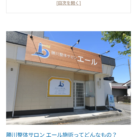
その効果
肩こり・腰痛が改善！春日井市勝川で実践できる姿勢
矯正法とは？
専門スタッフがサポート！整体サロンエールでの丁寧
な姿勢ケアの流れ
正しい姿勢で変わる毎日！春日井市勝川の整体サロン
エール利用者の声
自宅で簡単にできる！日常生活で実践する姿勢改善の
ポイント
春日井市勝川の整体サロンエールが目指す地域の健康
と快適な生活
勝川整体サロン エール施術ってどんなもの？
勝川整体サロン エール施術ってどんなもの？