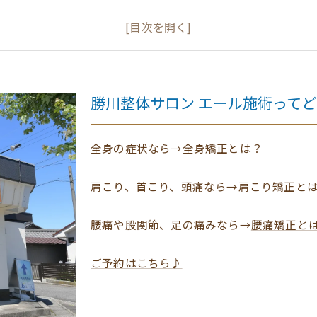
専門技術で緊張をほぐす！整体施術の秘密
実際に体験！整体サロンエールで変わる眼精疲労改善の道の
眼精疲労改善後の快適な日常と健康への第一歩
春日井市勝川で選ばれる整体サロンエールの特徴とは？
勝川整体サロン エール施術って
現代人の味方、眼精疲労に効果的な整体技術とは？
勝川整体サロン エール施術ってどんなもの？
全身の症状なら→
全身矯正とは？
肩こり、首こり、頭痛なら→
肩こり矯正と
腰痛や股関節、足の痛みなら→
腰痛矯正と
ご予約はこちら♪