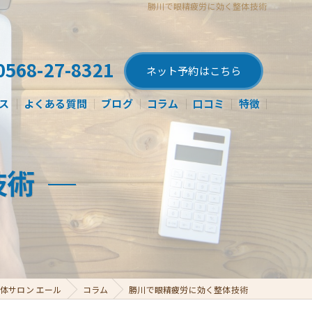
勝川で眼精疲労に効く整体技術
0568-27-8321
ネット予約はこちら
ス
よくある質問
ブログ
コラム
口コミ
特徴
肩こり
技術
腰痛
産後
姿勢矯正
骨盤矯正
体サロン エール
コラム
勝川で眼精疲労に効く整体技術