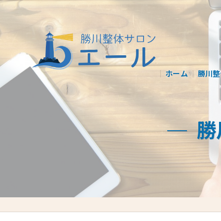
ホーム
勝川整
勝