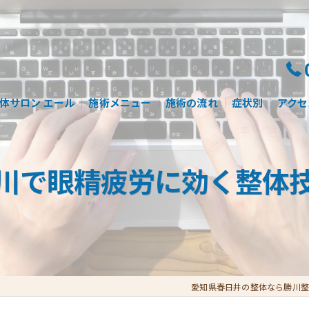
体サロン エール
施術メニュー
施術の流れ
症状別
アクセ
川で眼精疲労に効く整体
愛知県春日井の整体なら勝川整