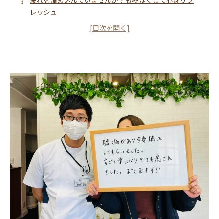
疲れを溜め込んでいませんか？もみほぐしで心身リフ
レッシュ
勝川整体サロンエールが提供するオーダーメイド施術
の秘密
筋肉の緊張を解消し、血行を促進するもみほぐしの効
果
日常のストレスを解消！もみほぐしがもたらす幸せな
瞬間
健康的なライフスタイルをサポートするもみほぐしの
実際
あなたも試してみませんか？もみほぐしで得られる新
たな自分
勝川整体サロン エール施術ってどんなもの？