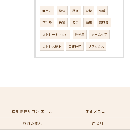
春日井
整体
腰痛
姿勢
骨盤
下半身
猫背
疲労
頭痛
肩甲骨
ストレートネック
巻き肩
ホームケア
ストレス解消
自律神経
リラックス
勝川整体サロン エール
施術メニュー
施術の流れ
症状別