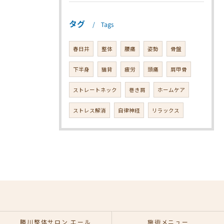
タグ
Tags
春日井
整体
腰痛
姿勢
骨盤
下半身
猫背
疲労
頭痛
肩甲骨
ストレートネック
巻き肩
ホームケア
ストレス解消
自律神経
リラックス
勝川整体サロン エール
施術メニュー